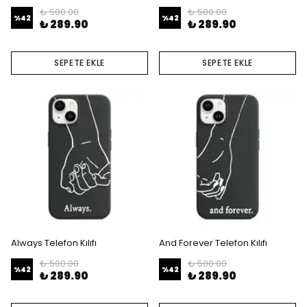
₺ 500.00
₺ 500.00
%
42
%
42
₺ 289.90
₺ 289.90
SEPETE EKLE
SEPETE EKLE
Always Telefon Kılıfı
And Forever Telefon Kılıfı
₺ 500.00
₺ 500.00
%
42
%
42
₺ 289.90
₺ 289.90