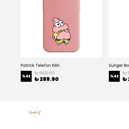
Patrick Telefon Kılıfı
Sünger Bob
₺ 500.00
₺ 
%
42
%
42
₺ 289.90
₺ 