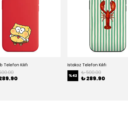
 Telefon Kılıfı
Istakoz Telefon Kılıfı
500.00
₺ 500.00
%
42
289.90
₺ 289.90