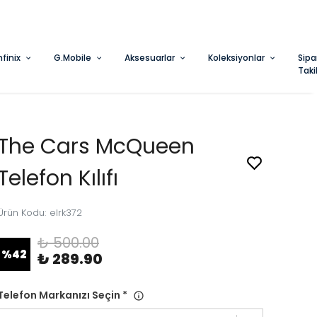
nfinix
G.Mobile
Aksesuarlar
Koleksiyonlar
Sipa
Taki
The Cars McQueen
Telefon Kılıfı
Ürün Kodu
:
elrk372
₺ 500.00
%
42
₺ 289.90
Telefon Markanızı Seçin
*