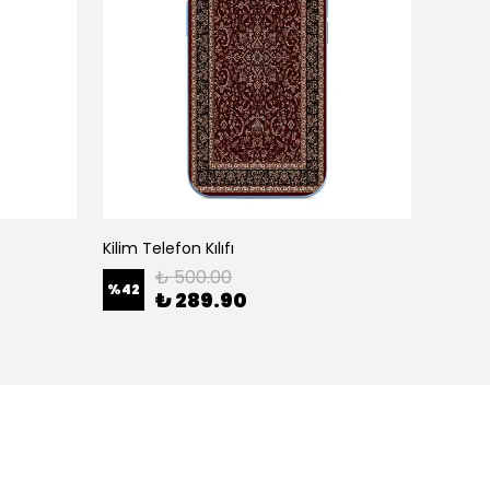
Kilim Telefon Kılıfı
White H
₺ 500.00
%
42
%
42
₺ 289.90