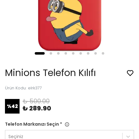
Minions Telefon Kılıfı
Ürün Kodu
:
elrk377
₺ 500.00
%
42
₺ 289.90
Telefon Markanızı Seçin
*
Seçiniz