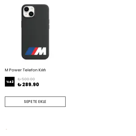
M Power Telefon Kılıfı
₺ 500.00
%
42
₺ 289.90
SEPETE EKLE