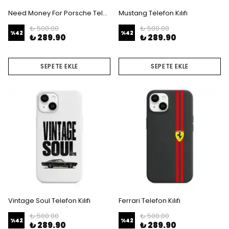
Need Money For Porsche Telefon Kılıfı
Mustang Telefon Kılıfı
₺ 500.00
₺ 500.00
%
42
%
42
₺ 289.90
₺ 289.90
SEPETE EKLE
SEPETE EKLE
Vintage Soul Telefon Kılıfı
Ferrari Telefon Kılıfı
₺ 500.00
₺ 500.00
%
42
%
42
₺ 289.90
₺ 289.90