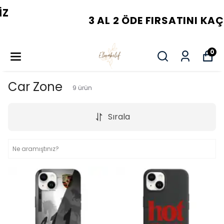
3 AL 2 ÖDE FIRSATINI KAÇIRMA
0
Car Zone
9
ürün
Sırala