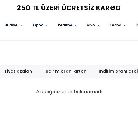
3 AL 2 ÖDE FIRSATINI KAÇ
Huawei
Oppo
Realme
Vivo
Tecno
I
Fiyat azalan
İndirim oranı artan
İndirim oranı aza
Aradığınız ürün bulunamadı