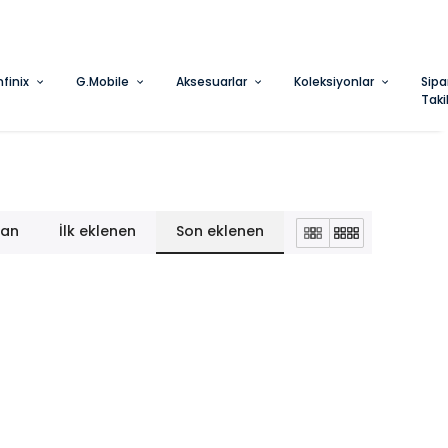
IRMA
nfinix
G.Mobile
Aksesuarlar
Koleksiyonlar
Sipa
Taki
lan
İlk eklenen
Son eklenen