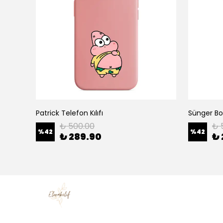
Patrick Telefon Kılıfı
Sünger Bob
₺ 500.00
₺ 
%
42
%
42
₺ 289.90
₺ 