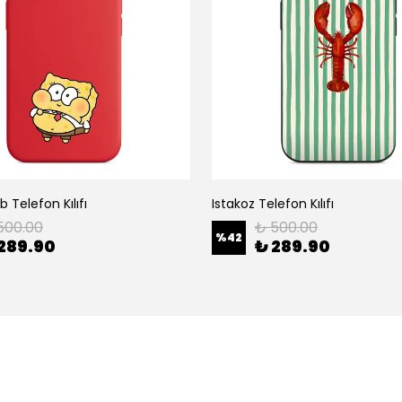
 Telefon Kılıfı
Istakoz Telefon Kılıfı
500.00
₺ 500.00
%
42
289.90
₺ 289.90