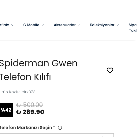
nfinix
G.Mobile
Aksesuarlar
Koleksiyonlar
Sipa
Taki
Spiderman Gwen
Telefon Kılıfı
Ürün Kodu
:
elrk373
₺ 500.00
%
42
₺ 289.90
Telefon Markanızı Seçin
*