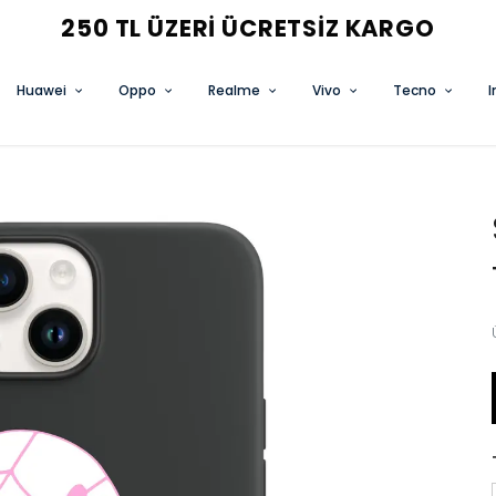
3 AL 2 ÖDE FIRSATINI KAÇIRMA
Huawei
Oppo
Realme
Vivo
Tecno
I