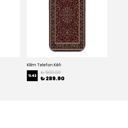
Kilim Telefon Kılıfı
White H
₺ 500.00
%
42
%
42
₺ 289.90