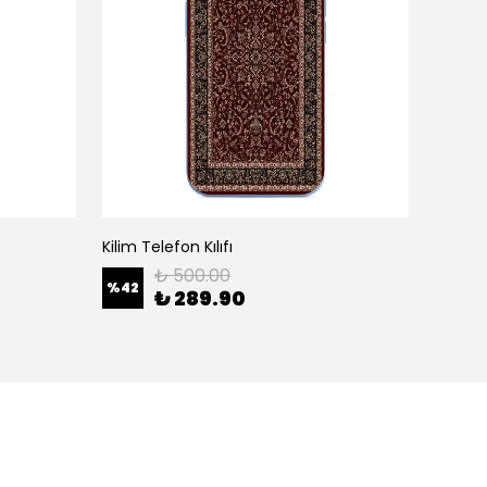
Kilim Telefon Kılıfı
White H
₺ 500.00
%
42
%
42
₺ 289.90