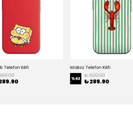
 Telefon Kılıfı
Istakoz Telefon Kılıfı
500.00
₺ 500.00
%
42
289.90
₺ 289.90