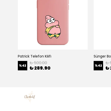
Patrick Telefon Kılıfı
Sünger Bob
₺ 500.00
₺ 
%
42
%
42
₺ 289.90
₺ 