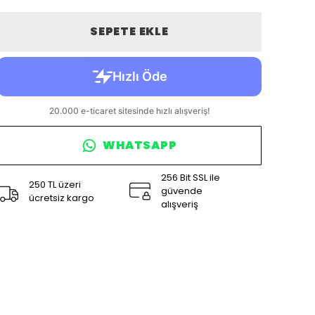
SEPETE EKLE
WHATSAPP
256 Bit SSL ile
250 TL üzeri
güvende
ücretsiz kargo
alışveriş