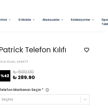
nfinix
G.Mobile
Aksesuarlar
Koleksiyonlar
Sipa
Taki
Patrick Telefon Kılıfı
Ürün Kodu
:
elrk473
₺ 500.00
%
42
₺ 289.90
Telefon Markanızı Seçin
*
Seçiniz