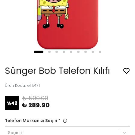
Sünger Bob Telefon Kılıfı
Ürün Kodu
:
elrk471
₺ 500.00
%
42
₺ 289.90
Telefon Markanızı Seçin
*
Seçiniz