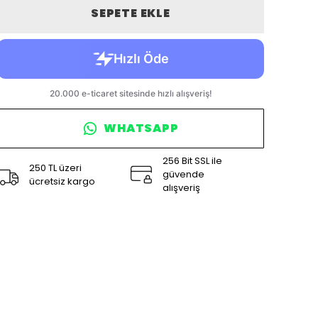
SEPETE EKLE
WHATSAPP
256 Bit SSL ile
250 TL üzeri
güvende
ücretsiz kargo
alışveriş