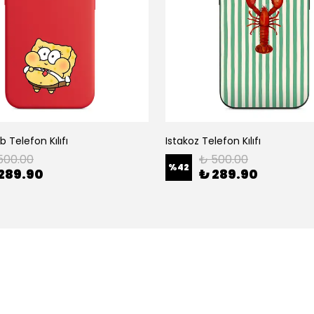
 Telefon Kılıfı
Istakoz Telefon Kılıfı
500.00
₺ 500.00
%
42
289.90
₺ 289.90