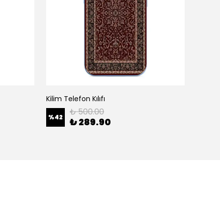
Kilim Telefon Kılıfı
White H
₺ 500.00
%
42
%
42
₺ 289.90