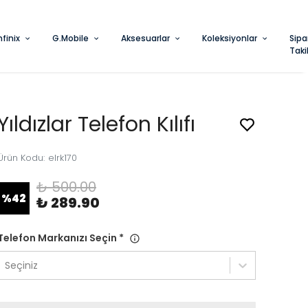
A
nfinix
G.Mobile
Aksesuarlar
Koleksiyonlar
Sipa
Taki
Yıldızlar Telefon Kılıfı
Ürün Kodu
:
elrk170
₺ 500.00
%
42
₺ 289.90
Telefon Markanızı Seçin
*
Seçiniz