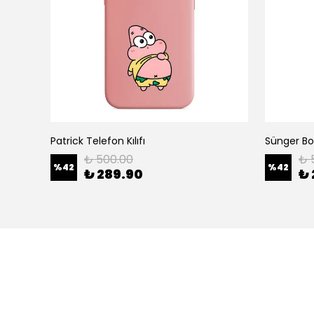
Patrick Telefon Kılıfı
Sünger Bob
₺ 500.00
₺ 
%
42
%
42
₺ 289.90
₺ 