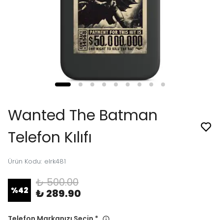
Wanted The Batman
Telefon Kılıfı
Ürün Kodu
:
elrk481
₺ 500.00
%
42
₺ 289.90
Telefon Markanızı Seçin
*