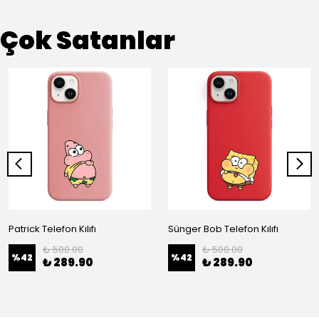
Çok Satanlar
Patrick Telefon Kılıfı
Sünger Bob Telefon Kılıfı
₺ 500.00
₺ 500.00
%
42
%
42
₺ 289.90
₺ 289.90