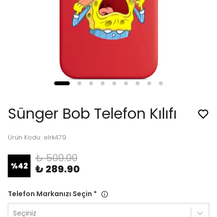
Sünger Bob Telefon Kılıfı
Ürün Kodu
:
elrk479
₺ 500.00
%
42
₺ 289.90
Telefon Markanızı Seçin
*
Seçiniz