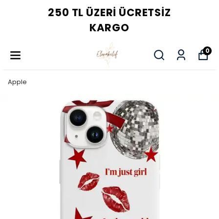
250 TL ÜZERI ÜCRETSIZ
KARGO
0
Apple