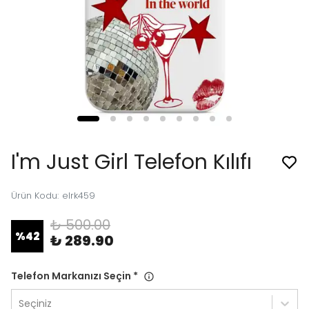
I'm Just Girl Telefon Kılıfı
Ürün Kodu
:
elrk459
₺ 500.00
%
42
₺ 289.90
Telefon Markanızı Seçin
*
Seçiniz