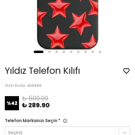
Yıldız Telefon Kılıfı
Ürün Kodu
:
elrk449
₺ 500.00
%
42
₺ 289.90
Telefon Markanızı Seçin
*
Seçiniz