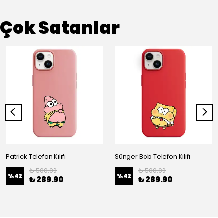
Çok Satanlar
Patrick Telefon Kılıfı
Sünger Bob Telefon Kılıfı
₺ 500.00
₺ 500.00
%
42
%
42
₺ 289.90
₺ 289.90