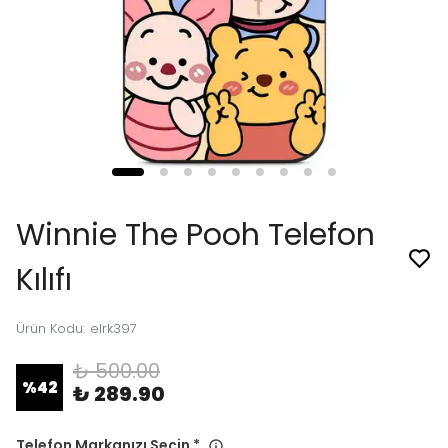
Winnie The Pooh Telefon
Kılıfı
Ürün Kodu
:
elrk397
₺ 500.00
%
42
₺ 289.90
Telefon Markanızı Seçin
*