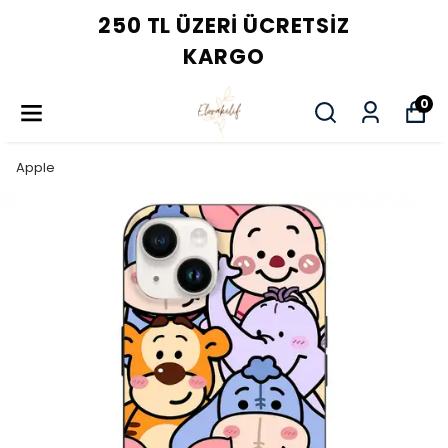
250 TL ÜZERI ÜCRETSIZ
KARGO
0
Apple