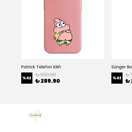
Patrick Telefon Kılıfı
Sünger Bob
₺ 500.00
₺ 
%
42
%
42
₺ 289.90
₺ 