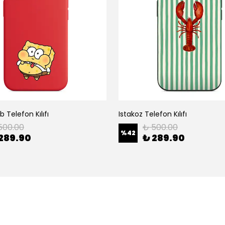
 Telefon Kılıfı
Istakoz Telefon Kılıfı
500.00
₺ 500.00
%
42
289.90
₺ 289.90