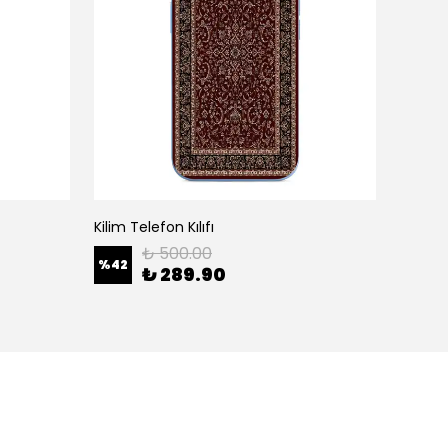
Kilim Telefon Kılıfı
White H
₺ 500.00
%
42
%
42
₺ 289.90