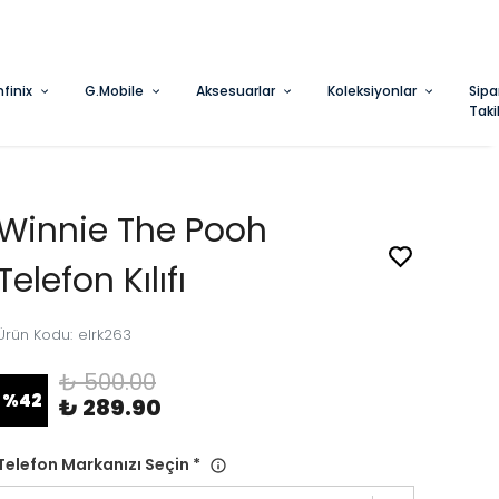
nfinix
G.Mobile
Aksesuarlar
Koleksiyonlar
Sipa
Taki
Winnie The Pooh
Telefon Kılıfı
Ürün Kodu
:
elrk263
₺ 500.00
%
42
₺ 289.90
Telefon Markanızı Seçin
*