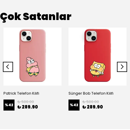
Çok Satanlar
Patrick Telefon Kılıfı
Sünger Bob Telefon Kılıfı
₺ 500.00
₺ 500.00
%
42
%
42
₺ 289.90
₺ 289.90