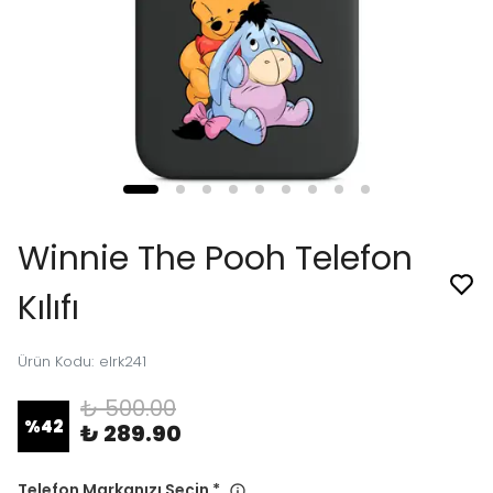
Winnie The Pooh Telefon
Kılıfı
Ürün Kodu
:
elrk241
₺ 500.00
%
42
₺ 289.90
Telefon Markanızı Seçin
*