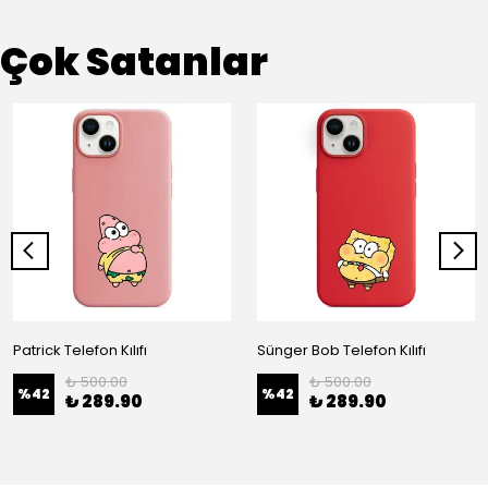
Çok Satanlar
Patrick Telefon Kılıfı
Sünger Bob Telefon Kılıfı
₺ 500.00
₺ 500.00
%
42
%
42
₺ 289.90
₺ 289.90