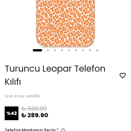
Turuncu Leopar Telefon
Kılıfı
Ürün Kodu
:
elrk455
₺ 500.00
%
42
₺ 289.90
Telefon Markanızı Seçin
*