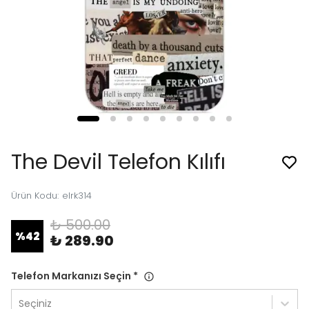
The Devil Telefon Kılıfı
Ürün Kodu
:
elrk314
₺ 500.00
%
42
₺ 289.90
Telefon Markanızı Seçin
*
Seçiniz