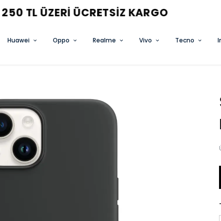
3 AL 2 ÖDE FIRSATINI KAÇIRMA
Huawei
Oppo
Realme
Vivo
Tecno
I