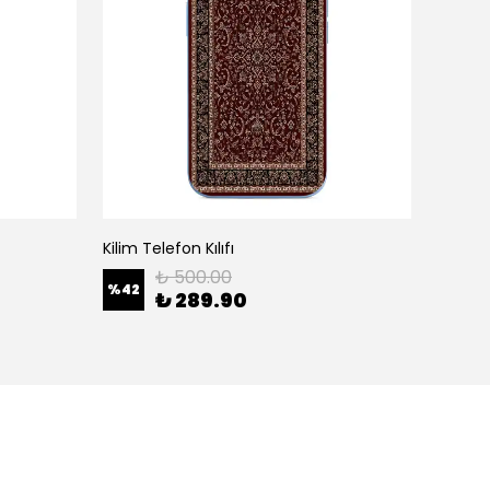
Kilim Telefon Kılıfı
White H
₺ 500.00
%
42
%
42
₺ 289.90