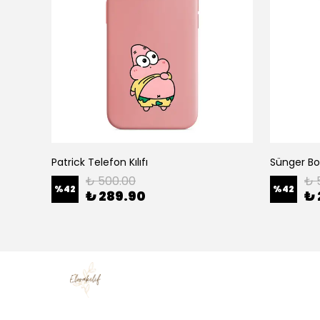
Patrick Telefon Kılıfı
Sünger Bob
₺ 500.00
₺ 
%
42
%
42
₺ 289.90
₺ 