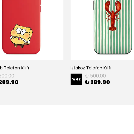
 Telefon Kılıfı
Istakoz Telefon Kılıfı
500.00
₺ 500.00
%
42
289.90
₺ 289.90