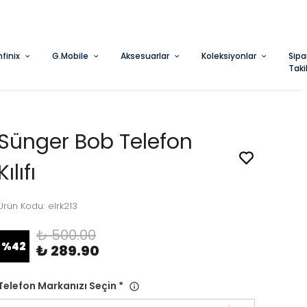
nfinix
G.Mobile
Aksesuarlar
Koleksiyonlar
Sipa
Taki
Sünger Bob Telefon
Kılıfı
Ürün Kodu
:
elrk213
₺ 500.00
%
42
₺ 289.90
Telefon Markanızı Seçin
*