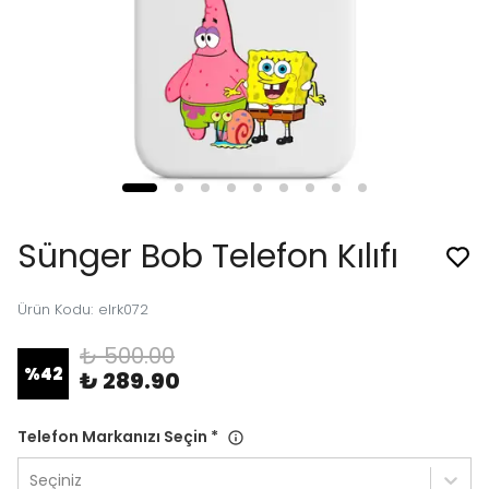
Sünger Bob Telefon Kılıfı
Ürün Kodu
:
elrk072
₺ 500.00
%
42
₺ 289.90
Telefon Markanızı Seçin
*
Seçiniz