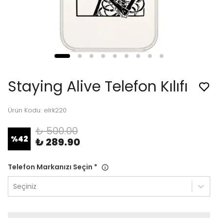
Staying Alive Telefon Kılıfı
Ürün Kodu
:
elrk220
₺ 500.00
%
42
₺ 289.90
Telefon Markanızı Seçin
*
Seçiniz