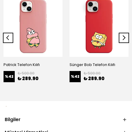
Patrick Telefon Kılıfı
Sünger Bob Telefon Kılıfı
₺ 500.00
₺ 500.00
%
42
%
42
₺ 289.90
₺ 289.90
Bilgiler