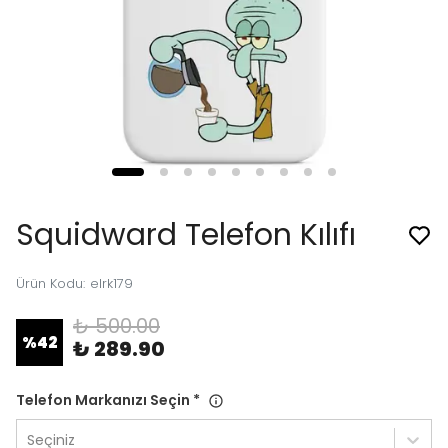
Squidward Telefon Kılıfı
Ürün Kodu
:
elrk179
₺ 500.00
%
42
₺ 289.90
Telefon Markanızı Seçin
*
Seçiniz