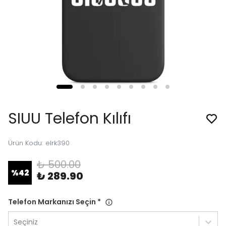
SIUU Telefon Kılıfı
Ürün Kodu
:
elrk390
₺ 500.00
%
42
₺ 289.90
Telefon Markanızı Seçin
*
Seçiniz