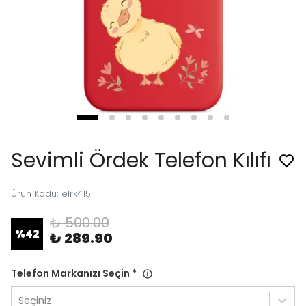
Sevimli Ördek Telefon Kılıfı
Ürün Kodu
:
elrk415
₺ 500.00
%
42
₺ 289.90
Telefon Markanızı Seçin
*
Seçiniz