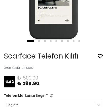
Scarface Telefon Kılıfı
Ürün Kodu
:
elrk369
₺ 500.00
%
42
₺ 289.90
Telefon Markanızı Seçin
*
Seçiniz