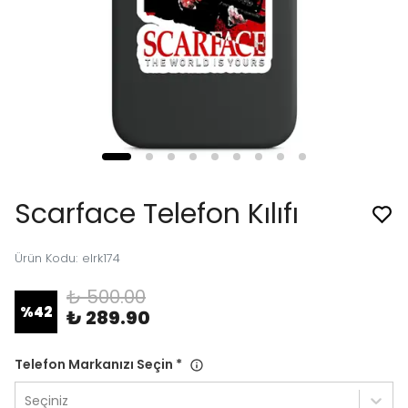
Scarface Telefon Kılıfı
Ürün Kodu
:
elrk174
₺ 500.00
%
42
₺ 289.90
Telefon Markanızı Seçin
*
Seçiniz