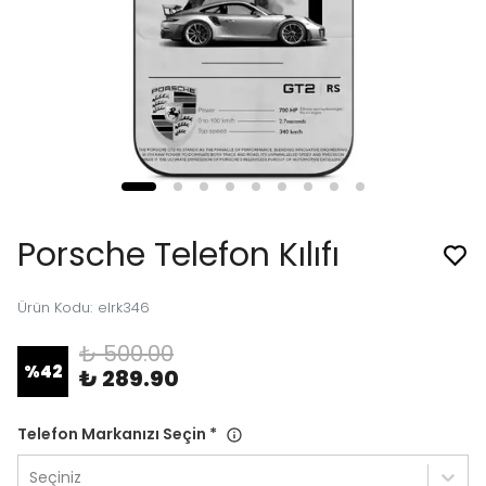
Porsche Telefon Kılıfı
Ürün Kodu
:
elrk346
₺ 500.00
%
42
₺ 289.90
Telefon Markanızı Seçin
*
Seçiniz