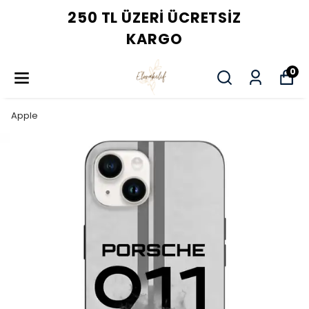
250 TL ÜZERI ÜCRETSIZ
KARGO
0
Apple