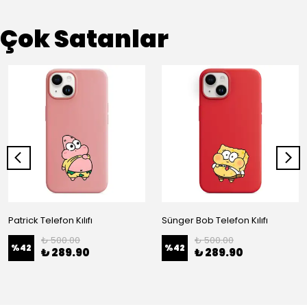
Çok Satanlar
Patrick Telefon Kılıfı
Sünger Bob Telefon Kılıfı
₺ 500.00
₺ 500.00
%
42
%
42
₺ 289.90
₺ 289.90