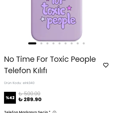
No Time For Toxic People
Telefon Kılıfı
Ürün Kodu
:
elrk340
₺ 500.00
%
42
₺ 289.90
Telefon Markanızı Seçin
*