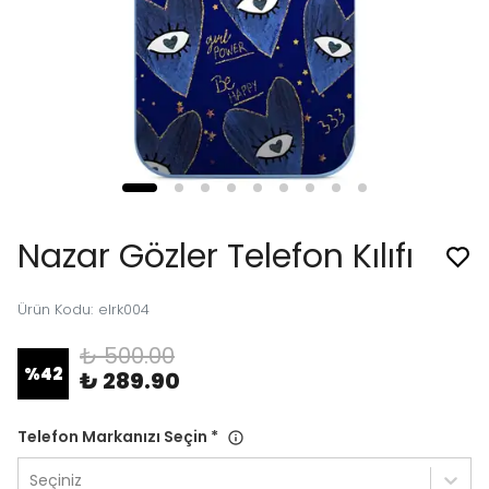
Nazar Gözler Telefon Kılıfı
Ürün Kodu
:
elrk004
₺ 500.00
%
42
₺ 289.90
Telefon Markanızı Seçin
*
Seçiniz