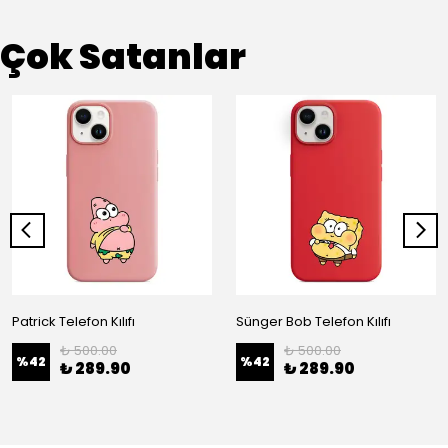
Çok Satanlar
Patrick Telefon Kılıfı
Sünger Bob Telefon Kılıfı
₺ 500.00
₺ 500.00
%
42
%
42
₺ 289.90
₺ 289.90