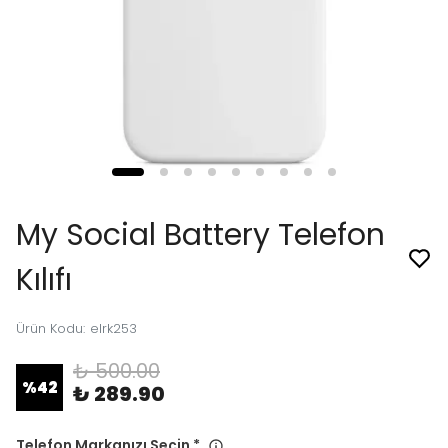
My Social Battery Telefon
Kılıfı
Ürün Kodu
:
elrk253
₺ 500.00
%
42
₺ 289.90
Telefon Markanızı Seçin
*