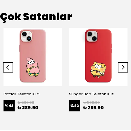
Çok Satanlar
Patrick Telefon Kılıfı
Sünger Bob Telefon Kılıfı
₺ 500.00
₺ 500.00
%
42
%
42
₺ 289.90
₺ 289.90