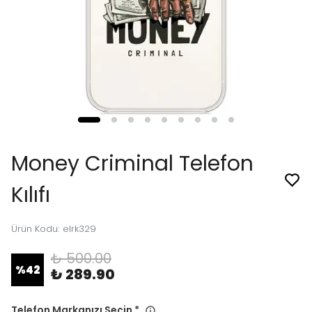
Money Criminal Telefon
Kılıfı
Ürün Kodu
:
elrk329
₺ 500.00
%
42
₺ 289.90
Telefon Markanızı Seçin
*