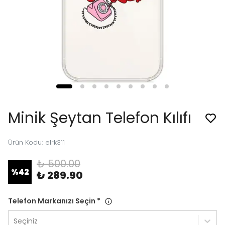
Minik Şeytan Telefon Kılıfı
Ürün Kodu
:
elrk311
₺ 500.00
%
42
₺ 289.90
Telefon Markanızı Seçin
*
Seçiniz