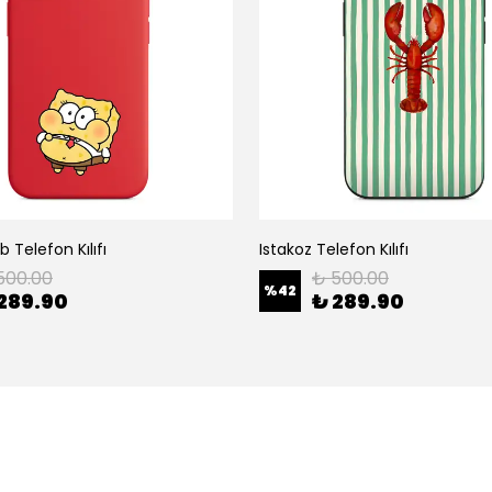
 Telefon Kılıfı
Istakoz Telefon Kılıfı
500.00
₺ 500.00
%
42
289.90
₺ 289.90