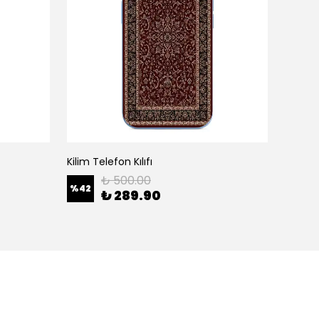
Kilim Telefon Kılıfı
White H
₺ 500.00
%
42
%
42
₺ 289.90