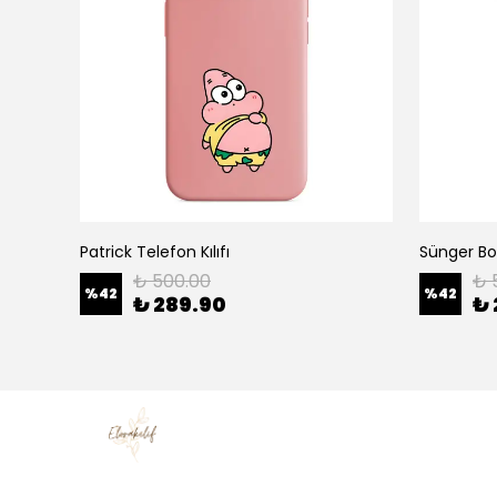
Patrick Telefon Kılıfı
Sünger Bob
₺ 500.00
₺ 
%
42
%
42
₺ 289.90
₺ 