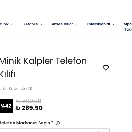
nfinix
G.Mobile
Aksesuarlar
Koleksiyonlar
Sipa
Taki
Minik Kalpler Telefon
Kılıfı
Ürün Kodu
:
elrk291
₺ 500.00
%
42
₺ 289.90
Telefon Markanızı Seçin
*