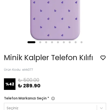
Minik Kalpler Telefon Kılıfı
Ürün Kodu
:
elrk077
₺ 500.00
%
42
₺ 289.90
Telefon Markanızı Seçin
*
Seçiniz