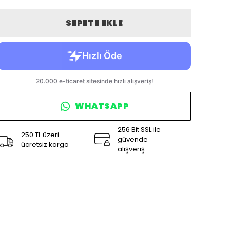
SEPETE EKLE
WHATSAPP
256 Bit SSL ile
250 TL üzeri
güvende
ücretsiz kargo
alışveriş