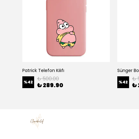
Patrick Telefon Kılıfı
Sünger Bob
₺ 500.00
₺ 
%
42
%
42
₺ 289.90
₺ 