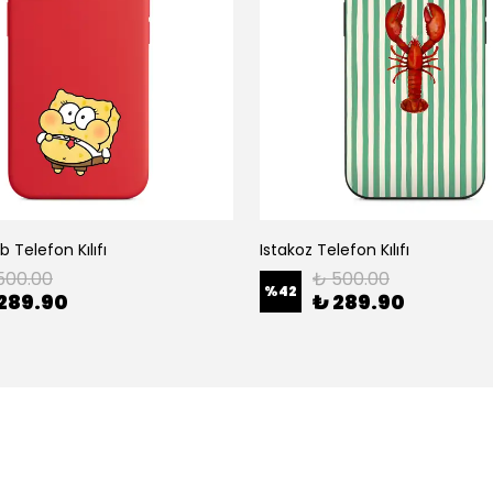
 Telefon Kılıfı
Istakoz Telefon Kılıfı
500.00
₺ 500.00
%
42
289.90
₺ 289.90