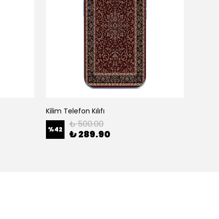
Kilim Telefon Kılıfı
White H
₺ 500.00
%
42
%
42
₺ 289.90