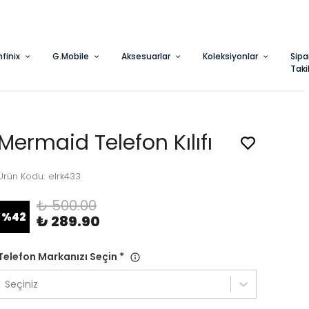
nfinix
G.Mobile
Aksesuarlar
Koleksiyonlar
Sipa
Taki
Mermaid Telefon Kılıfı
Ürün Kodu
:
elrk433
₺ 500.00
%
42
₺ 289.90
Telefon Markanızı Seçin
*
Seçiniz