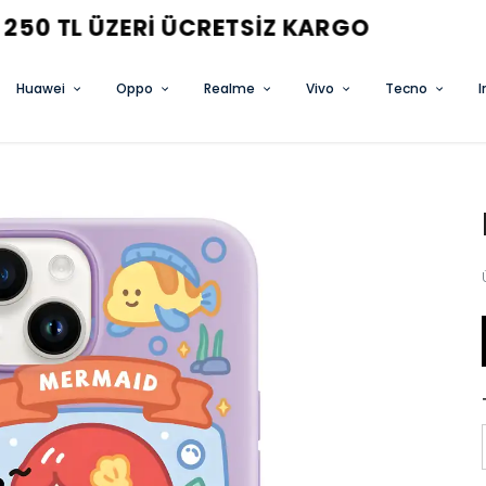
3 AL 2 ÖDE FIRSATINI KAÇIRMA
Huawei
Oppo
Realme
Vivo
Tecno
I