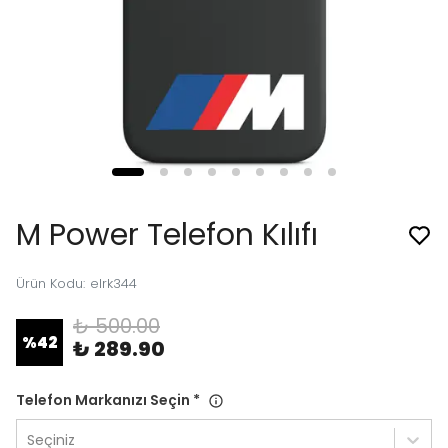
M Power Telefon Kılıfı
Ürün Kodu
:
elrk344
₺ 500.00
%
42
₺ 289.90
Telefon Markanızı Seçin
*
Seçiniz