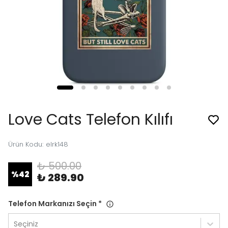
Love Cats Telefon Kılıfı
Ürün Kodu
:
elrk148
₺ 500.00
%
42
₺ 289.90
Telefon Markanızı Seçin
*
Seçiniz