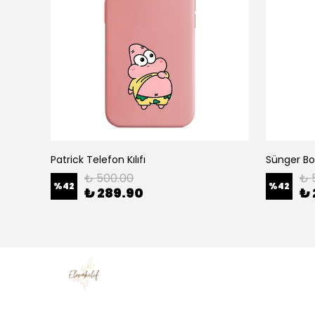
Patrick Telefon Kılıfı
Sünger Bob
₺ 500.00
₺ 
%
42
%
42
₺ 289.90
₺ 