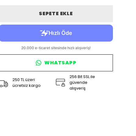
SEPETE EKLE
WHATSAPP
256 Bit SSL ile
250 TL üzeri
güvende
ücretsiz kargo
alışveriş