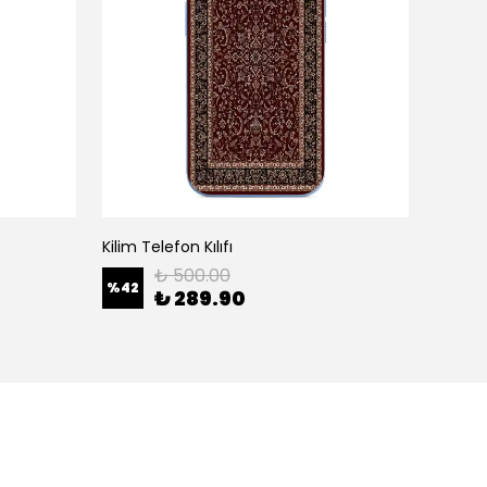
Kilim Telefon Kılıfı
White H
₺ 500.00
%
42
%
42
₺ 289.90