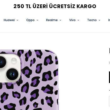
3 AL 2 ÖDE FIRSATINI KAÇIRMA
Huawei
Oppo
Realme
Vivo
Tecno
I