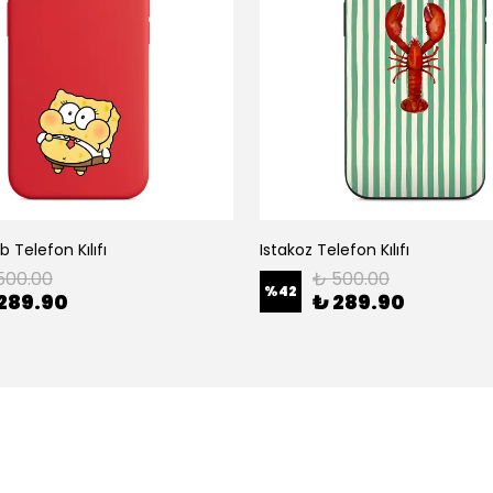
 Telefon Kılıfı
Istakoz Telefon Kılıfı
500.00
₺ 500.00
%
42
289.90
₺ 289.90