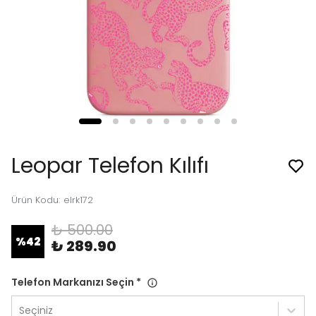
Leopar Telefon Kılıfı
Ürün Kodu
:
elrk172
₺ 500.00
%
42
₺ 289.90
Telefon Markanızı Seçin
*
Seçiniz