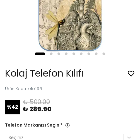
Kolaj Telefon Kılıfı
Ürün Kodu
:
elrk196
₺ 500.00
%
42
₺ 289.90
Telefon Markanızı Seçin
*
Seçiniz