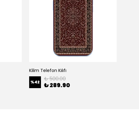
Kilim Telefon Kılıfı
White H
₺ 500.00
%
42
%
42
₺ 289.90