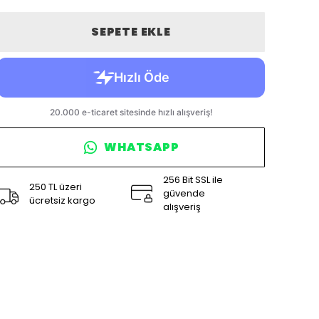
SEPETE EKLE
WHATSAPP
256 Bit SSL ile
250 TL üzeri
güvende
ücretsiz kargo
alışveriş