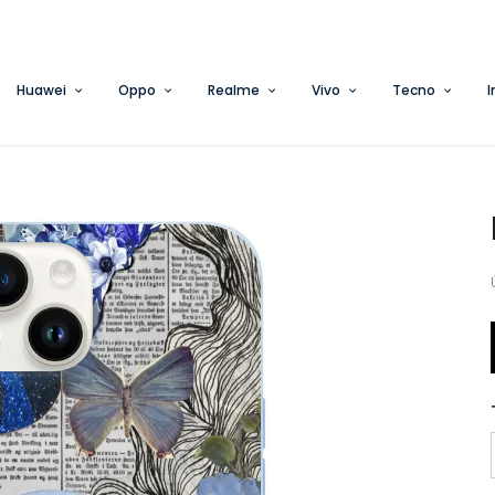
3 AL 2 ÖDE FIRSATINI KAÇIRMA
Huawei
Oppo
Realme
Vivo
Tecno
I