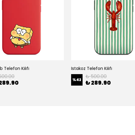
 Telefon Kılıfı
Istakoz Telefon Kılıfı
500.00
₺ 500.00
%
42
289.90
₺ 289.90