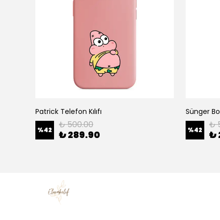
Patrick Telefon Kılıfı
Sünger Bob
₺ 500.00
₺ 
%
42
%
42
₺ 289.90
₺ 