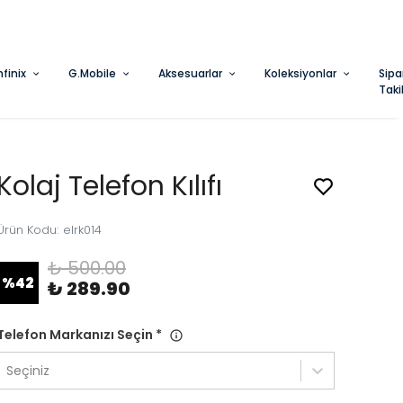
nfinix
G.Mobile
Aksesuarlar
Koleksiyonlar
Sipa
Taki
Kolaj Telefon Kılıfı
Ürün Kodu
:
elrk014
₺ 500.00
%
42
₺ 289.90
Telefon Markanızı Seçin
*
Seçiniz