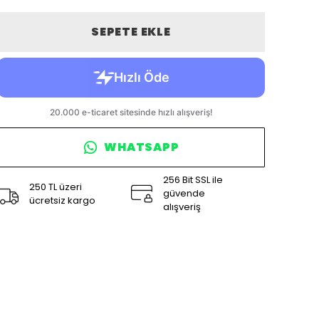
SEPETE EKLE
WHATSAPP
256 Bit SSL ile
250 TL üzeri
güvende
ücretsiz kargo
alışveriş