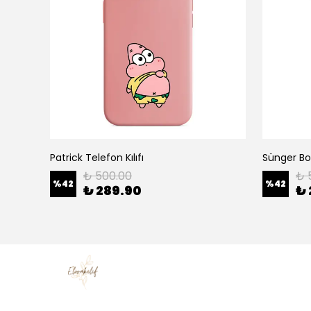
Patrick Telefon Kılıfı
Sünger Bob
₺ 500.00
₺ 
%
42
%
42
₺ 289.90
₺ 