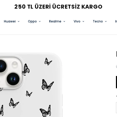
3 AL 2 ÖDE FIRSATINI KAÇIRMA
Huawei
Oppo
Realme
Vivo
Tecno
I