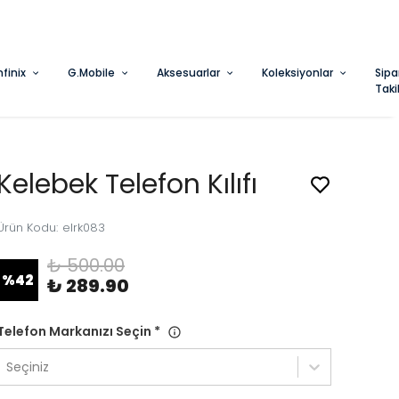
nfinix
G.Mobile
Aksesuarlar
Koleksiyonlar
Sipa
Taki
Kelebek Telefon Kılıfı
Ürün Kodu
:
elrk083
₺ 500.00
%
42
₺ 289.90
Telefon Markanızı Seçin
*
Seçiniz