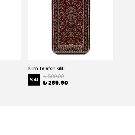
Kilim Telefon Kılıfı
White H
₺ 500.00
%
42
%
42
₺ 289.90