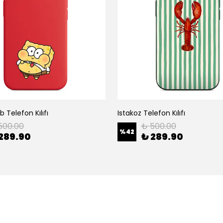
 Telefon Kılıfı
Istakoz Telefon Kılıfı
500.00
₺ 500.00
%
42
289.90
₺ 289.90