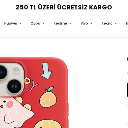
3 AL 2 ÖDE FIRSATINI KAÇIRMA
Huawei
Oppo
Realme
Vivo
Tecno
I