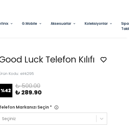
nfinix
G.Mobile
Aksesuarlar
Koleksiyonlar
Sipa
Taki
Good Luck Telefon Kılıfı
Ürün Kodu
:
elrk295
₺ 500.00
%
42
₺ 289.90
Telefon Markanızı Seçin
*
Seçiniz