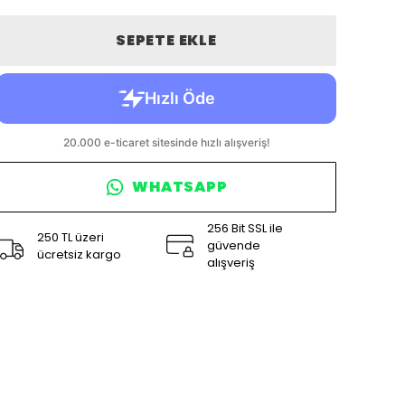
SEPETE EKLE
WHATSAPP
256 Bit SSL ile
250 TL üzeri
güvende
ücretsiz kargo
alışveriş