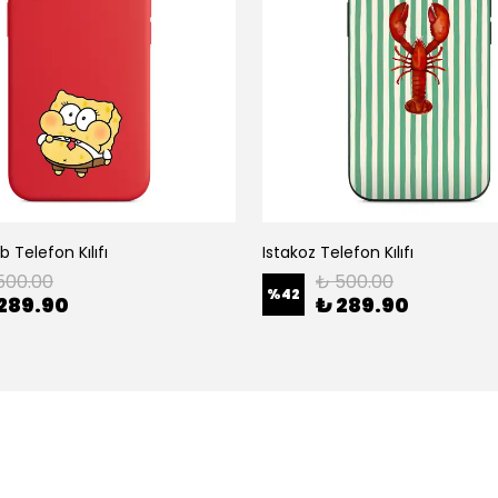
 Telefon Kılıfı
Istakoz Telefon Kılıfı
500.00
₺ 500.00
%
42
289.90
₺ 289.90