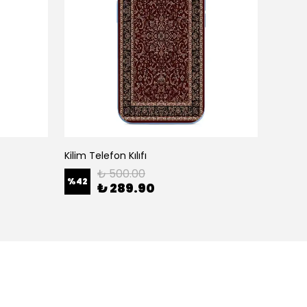
Kilim Telefon Kılıfı
White H
₺ 500.00
%
42
%
42
₺ 289.90