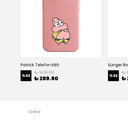
Patrick Telefon Kılıfı
Sünger Bob
₺ 500.00
₺ 
%
42
%
42
₺ 289.90
₺ 