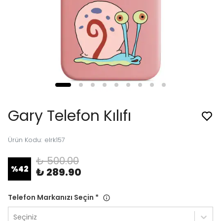
Gary Telefon Kılıfı
Ürün Kodu
:
elrk157
₺ 500.00
%
42
₺ 289.90
Telefon Markanızı Seçin
*
Seçiniz