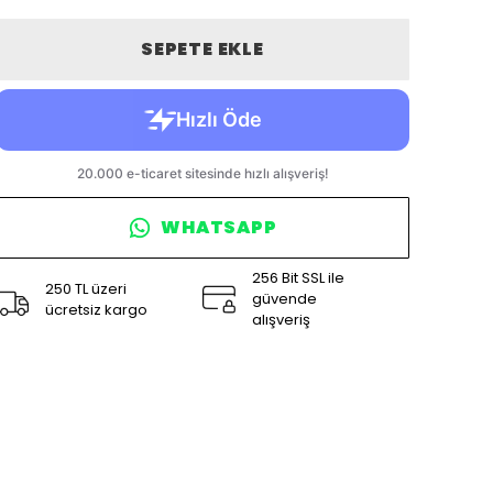
SEPETE EKLE
WHATSAPP
256 Bit SSL ile
250 TL üzeri
güvende
ücretsiz kargo
alışveriş