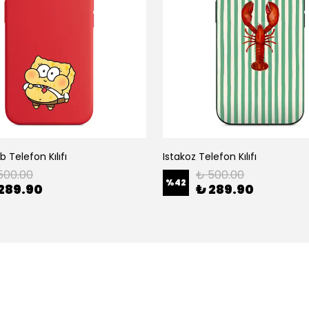
 Telefon Kılıfı
Istakoz Telefon Kılıfı
500.00
₺ 500.00
%
42
289.90
₺ 289.90