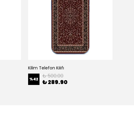
Kilim Telefon Kılıfı
White H
₺ 500.00
%
42
%
42
₺ 289.90