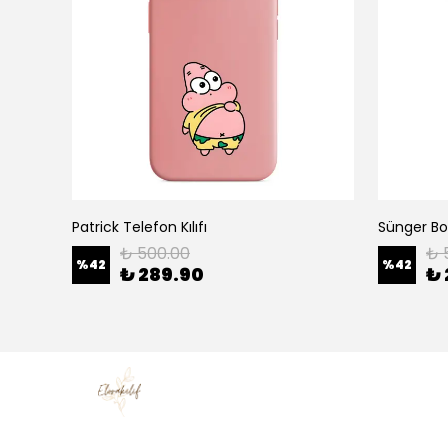
Patrick Telefon Kılıfı
Sünger Bob
₺ 500.00
₺ 
%
42
%
42
₺ 289.90
₺ 