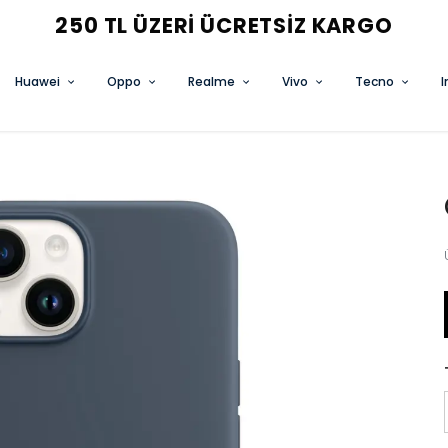
3 AL 2 ÖDE FIRSATINI KAÇIRMA
Huawei
Oppo
Realme
Vivo
Tecno
I