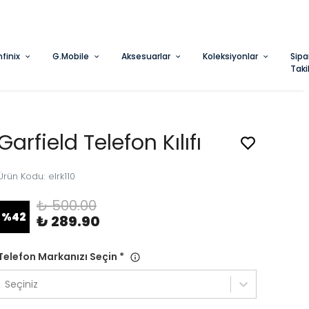
nfinix
G.Mobile
Aksesuarlar
Koleksiyonlar
Sipa
Taki
Garfield Telefon Kılıfı
Ürün Kodu
:
elrk110
₺ 500.00
%
42
₺ 289.90
Telefon Markanızı Seçin
*
Seçiniz