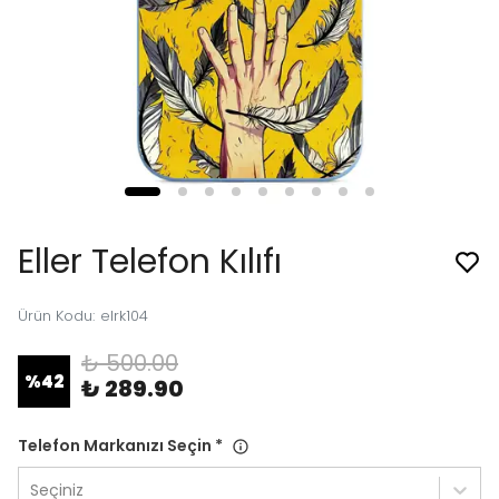
Eller Telefon Kılıfı
Ürün Kodu
:
elrk104
₺ 500.00
%
42
₺ 289.90
Telefon Markanızı Seçin
*
Seçiniz