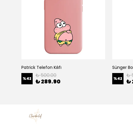
Patrick Telefon Kılıfı
Sünger Bob
₺ 500.00
₺ 
%
42
%
42
₺ 289.90
₺ 