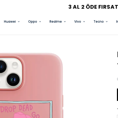
3 AL 2 ÖDE FIRSATINI KAÇIRMA
Huawei
Oppo
Realme
Vivo
Tecno
I