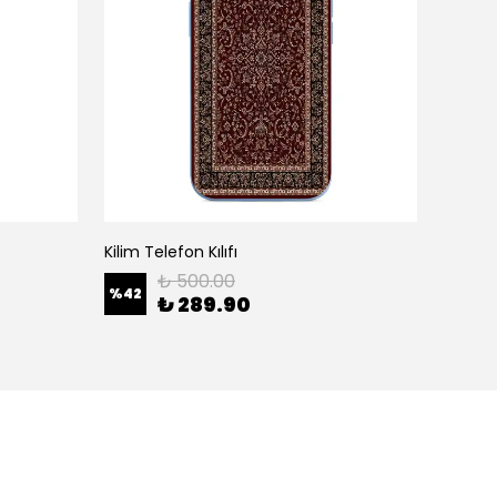
Kilim Telefon Kılıfı
White H
₺ 500.00
%
42
%
42
₺ 289.90