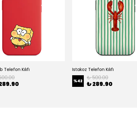
 Telefon Kılıfı
Istakoz Telefon Kılıfı
500.00
₺ 500.00
%
42
289.90
₺ 289.90