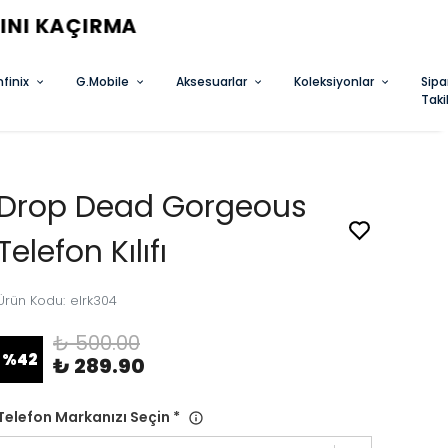
nfinix
G.Mobile
Aksesuarlar
Koleksiyonlar
Sipa
Taki
Drop Dead Gorgeous
Telefon Kılıfı
Ürün Kodu
:
elrk304
₺ 500.00
%
42
₺ 289.90
Telefon Markanızı Seçin
*