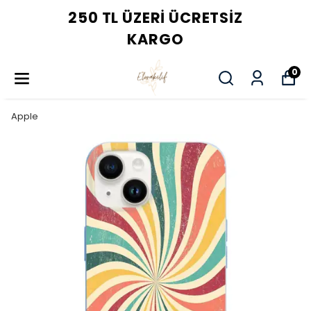
250 TL ÜZERI ÜCRETSIZ
KARGO
0
Apple