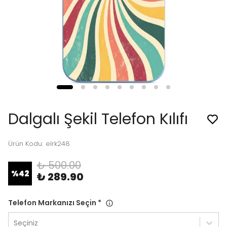
Dalgalı Şekil Telefon Kılıfı
Ürün Kodu
:
elrk248
₺ 500.00
%
42
₺ 289.90
Telefon Markanızı Seçin
*
Seçiniz