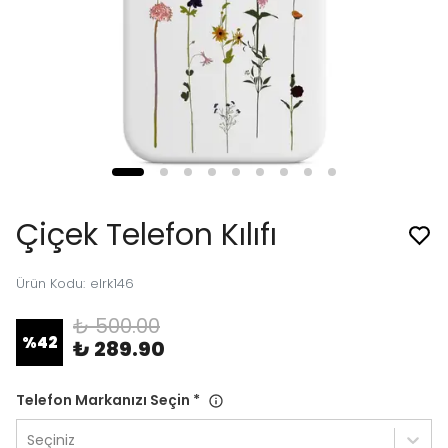
Çiçek Telefon Kılıfı
Ürün Kodu
:
elrk146
₺ 500.00
%
42
₺ 289.90
Telefon Markanızı Seçin
*
Seçiniz