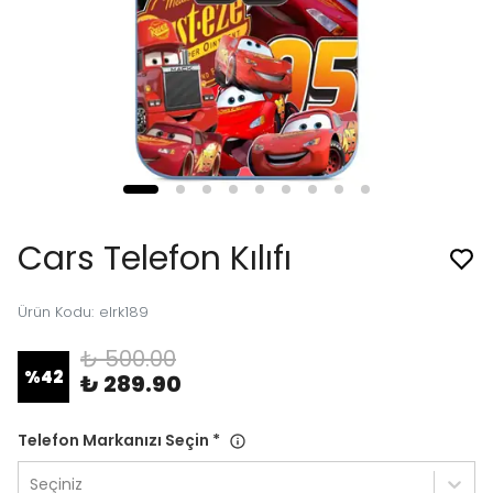
Cars Telefon Kılıfı
Ürün Kodu
:
elrk189
₺ 500.00
%
42
₺ 289.90
Telefon Markanızı Seçin
*
Seçiniz